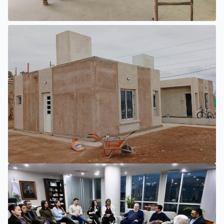
INTERIOR
EL NUEVO HOSPITAL DE UNIÓN
PROGRESA CON TRABAJOS
INTERIORES Y EXTERIORES
SAN LUIS
LA PROVINCIA IMPULSA NUEVAS ETAPAS EN LA
CONSTRUCCIÓN DE VIVIENDAS EN PUEYRREDÓN