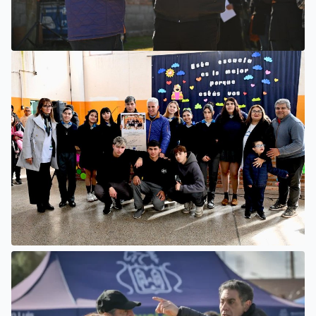
VILLA MERCEDES
COMENZÓ UNA OBRA PARA AMPLIAR LAS REDES DE
AGUA POTABLE Y CLOACAS EN VILLA MERCEDES
SAN LUIS
LA ESCUELA N°34 ESTRENÓ UNA SALA DE 3 AÑOS Y LAS
OBRAS QUE PERMITEN COMPLETAR EL CICLO
SECUNDARIO