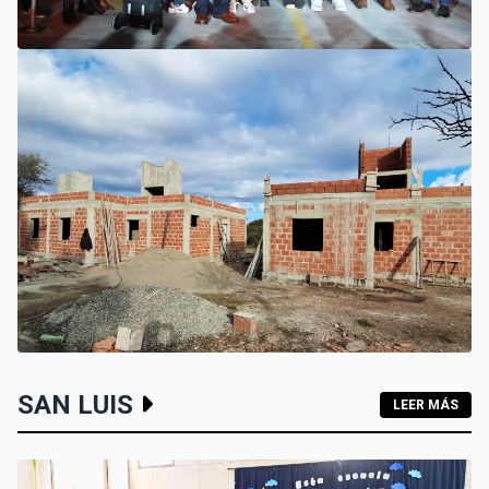
VILLA MERCEDES
EL SUEÑO DE UN EMPRENDEDOR QUE COMENZÓ HACE 30
AÑOS: SUPER EUROPA INAUGURÓ SU CUARTA SUCURSAL
EN VILLA MERCEDES
INTERIOR
SAN LUIS
LEER MÁS
LOS HOGARES DE LOS MOLLES Y PASO GRANDE AVANZAN
CON MAMPOSTERÍA E INSTALACIONES