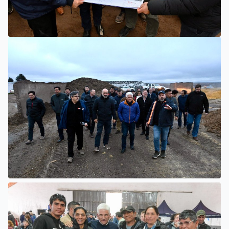
VILLA MERCEDES
POGGI: “HEMOS ABIERTO TODOS LOS CANALES PARA LA
ARTICULACIÓN DE LOS SECTORES PÚBLICO Y PRIVADO”
VILLA MERCEDES
SER BEEF INVERTIRÁ 10 MILLONES DE DÓLARES PARA
CONVERTIR RESIDUOS GANADEROS EN ENERGÍA
ELÉCTRICA PARA LA PROVINCIA