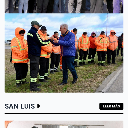
SAN LUIS
EL INTENDENTE HISSA INAUGURÓ UNA NUEVA ETAPA DE
LA RENOVACIÓN CLOACAL DE AVENIDA LAFINUR Y
ANUNCIÓ SU REPAVIMENTACIÓN
VILLA MERCEDES
SAN LUIS
LEER MÁS
EL GOBIERNO RECONSTRUIRÁ LAS LOSAS DE LA
AUTOPISTA ENTRE VILLA MERCEDES Y FRAGA