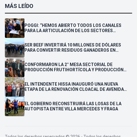
MÁS LEÍDO
POGGI: “HEMOS ABIERTO TODOS LOS CANALES
PARA LA ARTICULACIÓN DE LOS SECTORES
PÚBLICO Y PRIVADO”
SER BEEF INVERTIRÁ 10 MILLONES DE DÓLARES
PARA CONVERTIR RESIDUOS GANADEROS EN
ENERGÍA ELÉCTRICA PARA LA PROVINCIA
CONFORMARON LA 2° MESA SECTORIAL DE
PRODUCCIÓN FRUTIHORTÍCOLA Y PRODUCCIÓN
FAMILIAR
EL INTENDENTE HISSA INAUGURÓ UNA NUEVA
ETAPA DE LA RENOVACIÓN CLOACAL DE AVENIDA
LAFINUR Y ANUNCIÓ SU REPAVIMENTACIÓN
EL GOBIERNO RECONSTRUIRÁ LAS LOSAS DE LA
AUTOPISTA ENTRE VILLA MERCEDES Y FRAGA
Todos los derechos reservados © 2026 - Todos los derechos