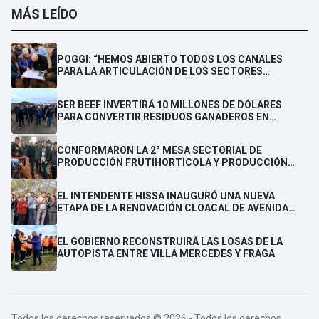
MÁS LEÍDO
POGGI: “HEMOS ABIERTO TODOS LOS CANALES
PARA LA ARTICULACIÓN DE LOS SECTORES
PÚBLICO Y PRIVADO”
SER BEEF INVERTIRÁ 10 MILLONES DE DÓLARES
PARA CONVERTIR RESIDUOS GANADEROS EN
ENERGÍA ELÉCTRICA PARA LA PROVINCIA
CONFORMARON LA 2° MESA SECTORIAL DE
PRODUCCIÓN FRUTIHORTÍCOLA Y PRODUCCIÓN
FAMILIAR
EL INTENDENTE HISSA INAUGURÓ UNA NUEVA
ETAPA DE LA RENOVACIÓN CLOACAL DE AVENIDA
LAFINUR Y ANUNCIÓ SU REPAVIMENTACIÓN
EL GOBIERNO RECONSTRUIRÁ LAS LOSAS DE LA
AUTOPISTA ENTRE VILLA MERCEDES Y FRAGA
Todos los derechos reservados © 2026 - Todos los derechos