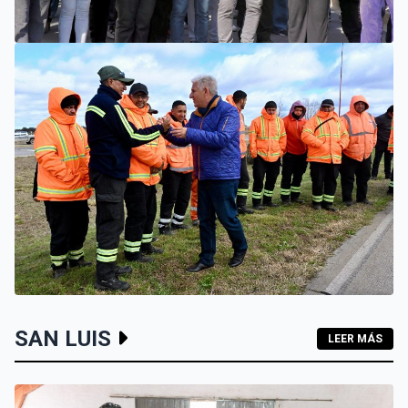
SAN LUIS
EL INTENDENTE HISSA INAUGURÓ UNA NUEVA ETAPA DE
LA RENOVACIÓN CLOACAL DE AVENIDA LAFINUR Y
ANUNCIÓ SU REPAVIMENTACIÓN
VILLA MERCEDES
SAN LUIS
LEER MÁS
EL GOBIERNO RECONSTRUIRÁ LAS LOSAS DE LA
AUTOPISTA ENTRE VILLA MERCEDES Y FRAGA