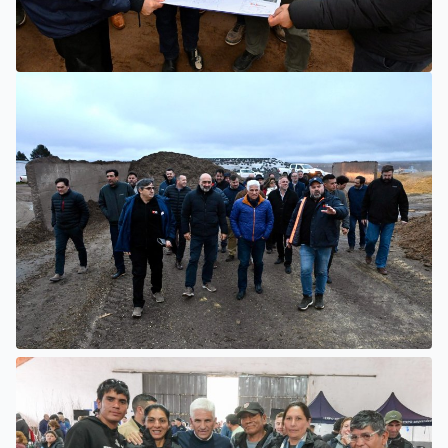
VILLA MERCEDES
POGGI: “HEMOS ABIERTO TODOS LOS CANALES PARA LA
ARTICULACIÓN DE LOS SECTORES PÚBLICO Y PRIVADO”
VILLA MERCEDES
SER BEEF INVERTIRÁ 10 MILLONES DE DÓLARES PARA
CONVERTIR RESIDUOS GANADEROS EN ENERGÍA
ELÉCTRICA PARA LA PROVINCIA