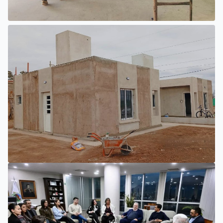
INTERIOR
EL NUEVO HOSPITAL DE UNIÓN
PROGRESA CON TRABAJOS
INTERIORES Y EXTERIORES
SAN LUIS
LA PROVINCIA IMPULSA NUEVAS ETAPAS EN LA
CONSTRUCCIÓN DE VIVIENDAS EN PUEYRREDÓN