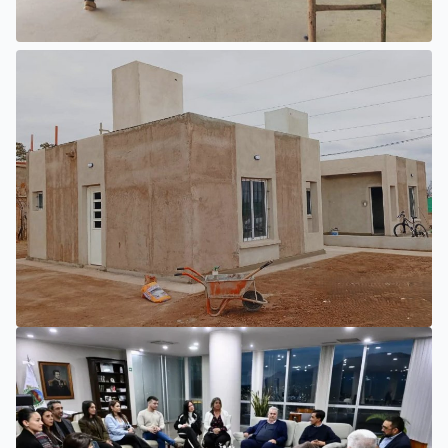
INTERIOR
EL NUEVO HOSPITAL DE UNIÓN
PROGRESA CON TRABAJOS
INTERIORES Y EXTERIORES
SAN LUIS
LA PROVINCIA IMPULSA NUEVAS ETAPAS EN LA
CONSTRUCCIÓN DE VIVIENDAS EN PUEYRREDÓN